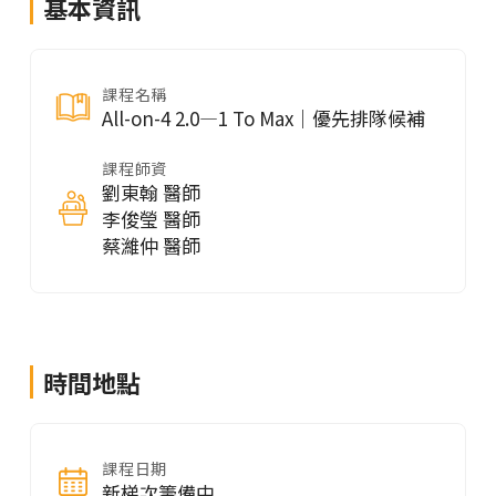
基本資訊
課程名稱
All-on-4 2.0—1 To Max｜優先排隊候補
課程師資
劉東翰 醫師
李俊瑩 醫師
蔡濰仲 醫師
時間地點
課程日期
新梯次籌備中